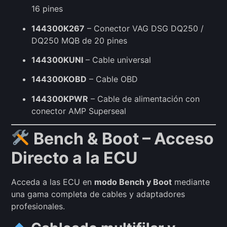
16 pines
144300K267
– Conector VAG DSG DQ250 /
DQ250 MQB de 20 pines
144300KUNI
– Cable universal
144300KOBD
– Cable OBD
144300KPWR
– Cable de alimentación con
conector AMP Superseal
Bench & Boot – Acceso
Directo a la ECU
Acceda a las ECU en
modo Bench y Boot
mediante
una gama completa de cables y adaptadores
profesionales.