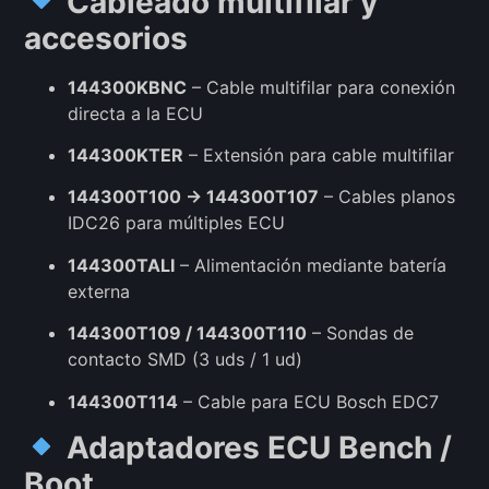
Cableado multifilar y
accesorios
144300KBNC
– Cable multifilar para conexión
directa a la ECU
144300KTER
– Extensión para cable multifilar
144300T100 → 144300T107
– Cables planos
IDC26 para múltiples ECU
144300TALI
– Alimentación mediante batería
externa
144300T109 / 144300T110
– Sondas de
contacto SMD (3 uds / 1 ud)
144300T114
– Cable para ECU Bosch EDC7
Adaptadores ECU Bench /
Boot