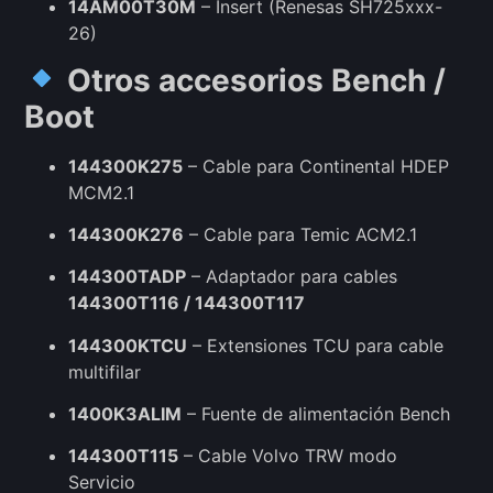
14AM00T30M
– Insert (Renesas SH725xxx-
26)
Otros accesorios Bench /
Boot
144300K275
– Cable para Continental HDEP
MCM2.1
144300K276
– Cable para Temic ACM2.1
144300TADP
– Adaptador para cables
144300T116 / 144300T117
144300KTCU
– Extensiones TCU para cable
multifilar
1400K3ALIM
– Fuente de alimentación Bench
144300T115
– Cable Volvo TRW modo
Servicio