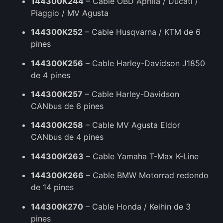
144300K244
– Cable OBD Aprilia / Ducati /
Piaggio / MV Agusta
144300K252
– Cable Husqvarna / KTM de 6
pines
144300K256
– Cable Harley-Davidson J1850
de 4 pines
144300K257
– Cable Harley-Davidson
CANbus de 6 pines
144300K258
– Cable MV Agusta Eldor
CANbus de 4 pines
144300K263
– Cable Yamaha T-Max K-Line
144300K266
– Cable BMW Motorrad redondo
de 14 pines
144300K270
– Cable Honda / Keihin de 3
pines