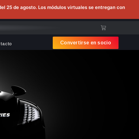
 del 25 de agosto. Los módulos virtuales se entregan con
Convertirse en socio
tacto
IES