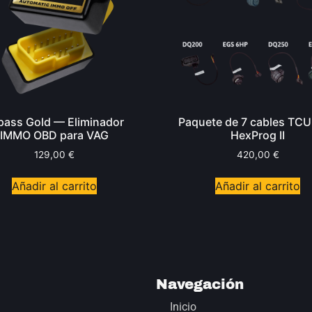
pass Gold — Eliminador
Paquete de 7 cables TCU
IMMO OBD para VAG
HexProg II
129,00
€
420,00
€
Añadir al carrito
Añadir al carrito
Navegación
Inicio