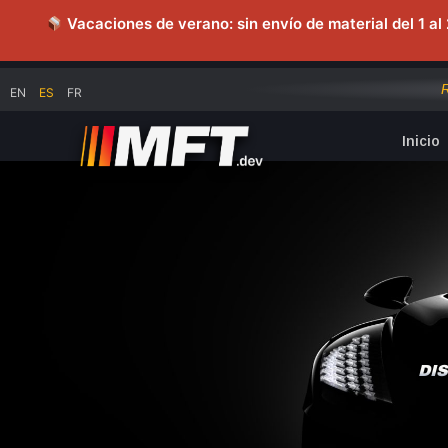
Vacaciones de verano: sin envío de material del 1 al 
EN
ES
FR
Inicio
DI