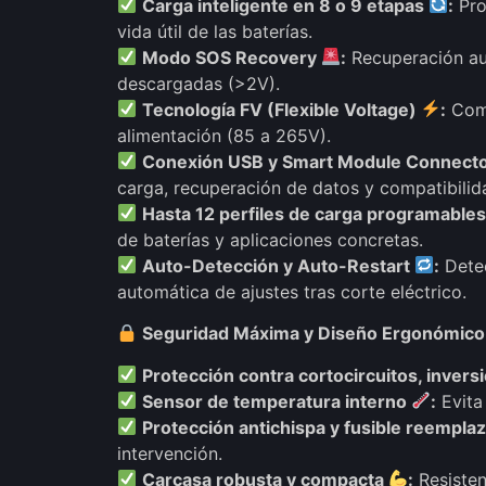
Carga inteligente en 8 o 9 etapas
:
Pro
vida útil de las baterías.
Modo SOS Recovery
:
Recuperación au
descargadas (>2V).
Tecnología FV (Flexible Voltage)
:
Comp
alimentación (85 a 265V).
Conexión USB y Smart Module Connect
carga, recuperación de datos y compatibilid
Hasta 12 perfiles de carga programable
de baterías y aplicaciones concretas.
Auto-Detección y Auto-Restart
:
Detec
automática de ajustes tras corte eléctrico.
Seguridad Máxima y Diseño Ergonómico
Protección contra cortocircuitos, inver
Sensor de temperatura interno
:
Evita
Protección antichispa y fusible reempla
intervención.
Carcasa robusta y compacta
:
Resisten