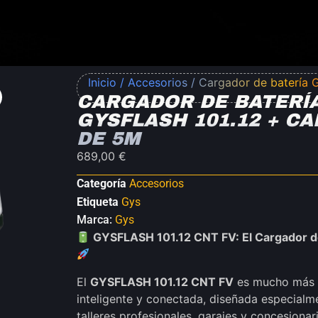
Inicio
/
Accesorios
/ Cargador de batería G
CARGADOR DE BATERÍ
GYSFLASH 101.12 + CA
DE 5M
689,00
€
Categoría
Accesorios
Etiqueta
Gys
Marca:
Gys
GYSFLASH 101.12 CNT FV: El Cargador de
El
GYSFLASH 101.12 CNT FV
es mucho más q
inteligente y conectada, diseñada especialm
talleres profesionales, garajes y concesiona