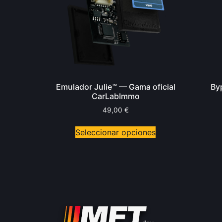
Emulador Julie™ — Gama oficial
By
CarLabImmo
49,00
€
Seleccionar opciones