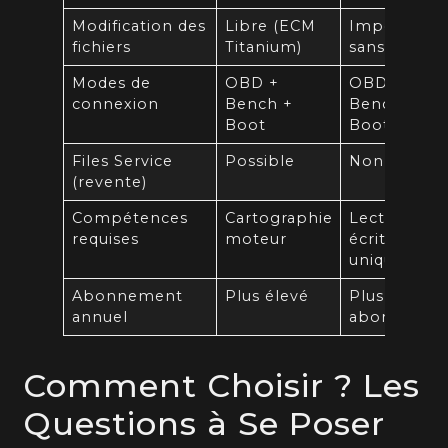
Modification des
Libre (ECM
Impossible
fichiers
Titanium)
sans Master
Modes de
OBD +
OBD +
connexion
Bench +
Bench +
Boot
Boot
Files Service
Possible
Non
(revente)
Compétences
Cartographie
Lecture/
requises
moteur
écriture
uniquemen
Abonnement
Plus élevé
Plus
annuel
abordable
Comment Choisir ? Les
Questions à Se Poser