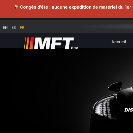
Congés d'été : aucune expédition de matériel du 1er 
EN
ES
FR
Accueil
DI