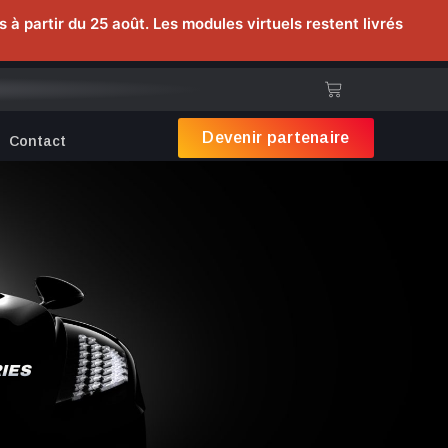
 partir du 25 août. Les modules virtuels restent livrés
Devenir partenaire
Contact
IES