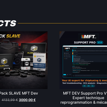
CTS
Pack SLAVE MFT Dev
MFT DEV Support Pro V
Expert technique
4133,99
€
3000,00
€
reprogrammation & méca