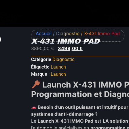
Accueil
/
Diagnostic
/ X-431 Immo Pad
X-431 IMMO PAD
3890,00
€
3499,00
€
Catégorie
Diagnostic
Étiquette
Launch
Marque :
Launch
Launch X-431 IMMO Pa
Programmation et Diagn
Besoin d’un outil puissant et intuitif po
systèmes d’anti-démarrage ?
Le
Launch X-431 IMMO Pad
est
LA solution
l’automobile spécialisés en
programmation e