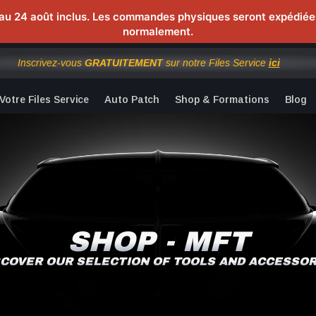
au 24 août inclus. Les commandes physiques seront expédiées à
normalement.
Inscrivez-vous
GRATUITEMENT
sur notre Files Service
ici
Votre Files Service
Auto Patch
Shop & Formations
Blog
SHOP - MFT
SCOVER OUR SELECTION OF TOOLS AND ACCESSOR