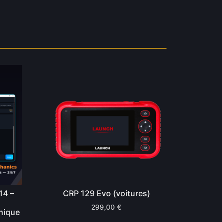
14 –
CRP 129 Evo (voitures)
299,00
€
nique